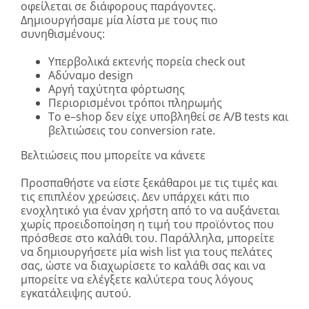
οφείλεται σε διάφορους παράγοντες.
Δημιουργήσαμε μία λίστα με τους πιο
συνηθισμένους
:
Υπερβολικά εκτενής πορεία
check
out
Αδύναμο
design
Αργή ταχύτητα φόρτωσης
Περιορισμένοι τρόποι πληρωμής
Το
e
–
shop
δεν είχε υποβληθεί σε
A
/
B
tests
και
βελτιώσεις του
conversion
rate
.
Βελτιώσεις που μπορείτε να κάνετε
Προσπαθήστε να είστε ξεκάθαροι με τις τιμές και
τις επιπλέον χρεώσεις. Δεν υπάρχει κάτι πιο
ενοχλητικό για έναν χρήστη από το να αυξάνεται
χωρίς προειδοποίηση η τιμή του προϊόντος που
πρόσθεσε στο καλάθι του. Παράλληλα, μπορείτε
να δημιουργήσετε μία
wish
list
για τους πελάτες
σας, ώστε να διαχωρίσετε το καλάθι σας και να
μπορείτε να ελέγξετε καλύτερα τους λόγους
εγκατάλειψης αυτού.