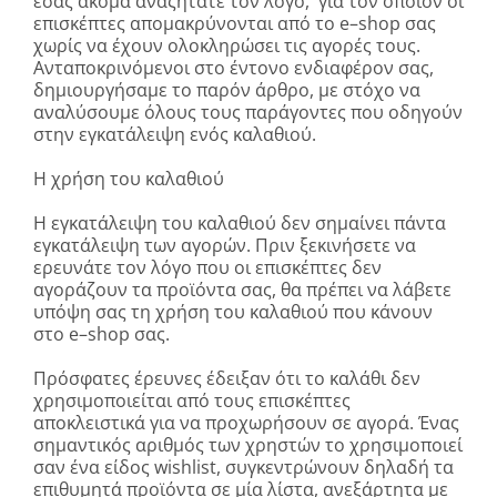
εσάς ακόμα αναζητάτε τον λόγο, για τον οποίον οι
επισκέπτες απομακρύνονται από το
e
–
shop
σας
χωρίς να έχουν ολοκληρώσει τις αγορές τους.
Ανταποκρινόμενοι στο έντονο ενδιαφέρον σας,
δημιουργήσαμε το παρόν άρθρο, με στόχο να
αναλύσουμε όλους τους παράγοντες που οδηγούν
στην εγκατάλειψη ενός καλαθιού.
Η χρήση του καλαθιού
Η εγκατάλειψη του καλαθιού δεν σημαίνει πάντα
εγκατάλειψη των αγορών. Πριν ξεκινήσετε να
ερευνάτε τον λόγο που οι επισκέπτες δεν
αγοράζουν τα προϊόντα σας, θα πρέπει να λάβετε
υπόψη σας τη χρήση του καλαθιού που κάνουν
στο
e
–
shop
σας.
Πρόσφατες έρευνες έδειξαν ότι το καλάθι δεν
χρησιμοποιείται από τους επισκέπτες
αποκλειστικά για να προχωρήσουν σε αγορά. Ένας
σημαντικός αριθμός των χρηστών το χρησιμοποιεί
σαν ένα είδος
wish
list
, συγκεντρώνουν δηλαδή τα
επιθυμητά προϊόντα σε μία λίστα, ανεξάρτητα με