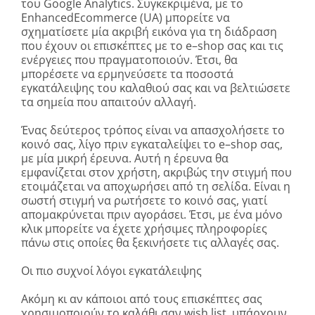
του
Google
Analytics
. Συγκεκριμένα, με το
Enhanced
Ecommerce
(
UA
) μπορείτε να
σχηματίσετε μία ακριβή εικόνα για τη διάδραση
που έχουν οι επισκέπτες με το
e
–
shop
σας και τις
ενέργειες που πραγματοποιούν. Έτσι, θα
μπορέσετε να ερμηνεύσετε τα ποσοστά
εγκατάλειψης του καλαθιού σας και να βελτιώσετε
τα σημεία που απαιτούν αλλαγή.
Ένας δεύτερος τρόπος είναι να απασχολήσετε το
κοινό σας, λίγο πριν εγκαταλείψει το
e
–
shop
σας,
με μία μικρή έρευνα. Αυτή η έρευνα θα
εμφανίζεται στον χρήστη, ακριβώς την στιγμή που
ετοιμάζεται να αποχωρήσει από τη σελίδα. Είναι η
σωστή στιγμή να ρωτήσετε το κοινό σας, γιατί
απομακρύνεται πριν αγοράσει. Έτσι, με ένα μόνο
κλικ μπορείτε να έχετε χρήσιμες πληροφορίες
πάνω στις οποίες θα ξεκινήσετε τις αλλαγές σας.
Οι πιο συχνοί λόγοι εγκατάλειψης
Ακόμη κι αν κάποιοι από τους επισκέπτες σας
χρησιμοποιούν το καλάθι σαν
wish
list
, υπάρχουν