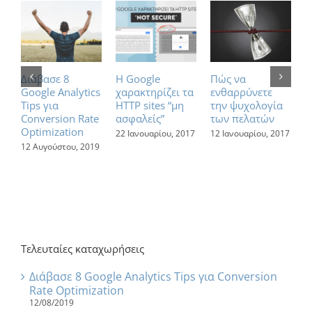
Διάβασε 8
Η Google
Πώς να
7
Google Analytics
χαρακτηρίζει τα
ενθαρρύνετε
α
Tips για
HTTP sites “μη
την ψυχολογία
ε
Conversion Rate
ασφαλείς”
των πελατών
τ
Optimization
σ
22 Ιανουαρίου, 2017
12 Ιανουαρίου, 2017
12 Αυγούστου, 2019
1
Τελευταίες καταχωρήσεις
Διάβασε 8 Google Analytics Tips για Conversion
Rate Optimization
12/08/2019