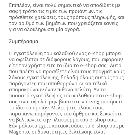
Επιπλέον, είναι πολύ σημαντικό να αποδίδετε με
σαφή τρόπο τις τιμές των προϊόντων, τις
πρόσθετες χρεώσεις, τους τρόπους πληρωμής, και
τον αριθμό των βημάτων που χρειάζεται κανείς
για να ολοκληρώσει μία αγορά.
Συμπέρασμα
Η εγκατάλειψη του καλαθιού ενός
e
–
shop
μπορεί
να οφείλεται σε διάφορους λόγους, που αφορούν
είτε τον χρήστη είτε το ίδιο τo
e
–
shop
σας. Αυτό
που πρέπει να προσέξετε είναι τους πραγματικούς
λόγους εγκατάλειψης, δηλαδή όλους αυτούς τους
παράγοντες που αποθαρρύνουν και τελικά
απομακρύνουν έναν πιθανό πελάτη. Αν τα
ποσοστά εγκατάλειψης του καλαθιού στο
e
–
shop
σας είναι υψηλά, μην βιαστείτε να ενοχοποιήσετε
το ίδιο το προϊόν. Μελετήστε όλους τους
παραπάνω παράγοντες του άρθρου και ξεκινήστε
να βελτιώνετε την πλατφόρμα του
e
–
shop
σας.
Εάν μάλιστα έχετε κατασκευάσει το
e
–
shop
σας με
Magento
, οι δυνατότητες βελτίωσης είναι