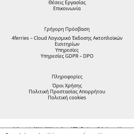
Θέσεις Εργασίας
Επικοινωνία
Γρήγορη Πρόσβαση
4ferries – Cloud Λογισμικό Έκδοσης Ακτοπλοϊκών
Εισιτηρίων
Υπηρεσίες
Υπηρεσίες GDPR – DPO
Πληροφορίες
Όροι Χρήσης
Πολιτική Προστασίας Απορρήτου
Πολιτική cookies
© Copyright 2014 -
2026 |
4mat LTD - Business Solutions
- All
Rights Reserved