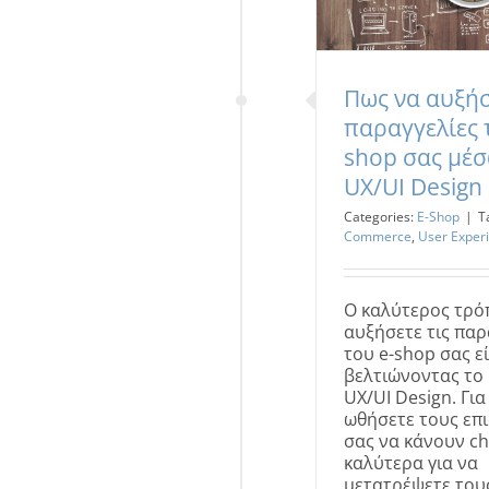
Πως να αυξήσ
παραγγελίες 
shop σας μέσ
UX/UI Design
Categories:
E-Shop
|
T
Commerce
,
User Exper
Ο καλύτερος τρόπ
αυξήσετε τις παρ
του e-shop σας ε
βελτιώνοντας το
UX/UI Design. Για
ωθήσετε τους επ
σας να κάνουν ch
καλύτερα για να
μετατρέψετε του