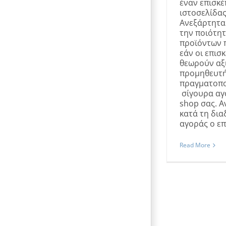
έναν επισκέ
ιστοσελίδας
Ανεξάρτητα 
την ποιότη
προϊόντων 
εάν οι επισ
θεωρούν αξ
προμηθευτή
πραγματοπ
σίγουρα αγ
shop σας. Α
κατά τη δια
αγοράς ο επι
Read More