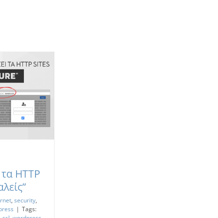
 τα HTTP
αλείς”
ernet
,
security
,
press
|
Tags:
,
ssl
,
wordpress