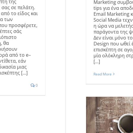
πτη της
Marketing συμβο
 σας σε πελάτη.
tips για ένα απο
από το είδος και
Email Marketing κ
τα των
Social Media τεχν
που προσφέρετε,
η ώρα να μελετή
κέπτες σάς
παράγοντα της ψ
ιόπιστο
Δεν είναι μόνο το
, θα
Design που ωθεί 
οιήσουν
επισκέπτη σε αγο
ορά από το e–
μία ολόκληρη στ
ντίθετα, εάν
[...]
δικασία μιας
σκέπτης [...]
Read More
0