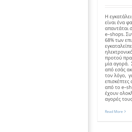
Η εγκατάλε
είναι ένα φ
απαντάται 
e–shops. Συ
68% των επ
εγκαταλείπε
ηλεκτρονικ
προτού πρα
μία αγορά. 
από εσάς α
τον λόγο, γ
επισκέπτες
από το e–sh
έχουν ολοκ
αγορές τους. 
Read More