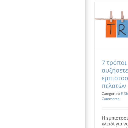
7 τρόποι 
αυξήσετε
εμπιστοσ
πελατών 
Categories:
E-S
Commerce
Η εμπιστοσύ
κλειδί για 