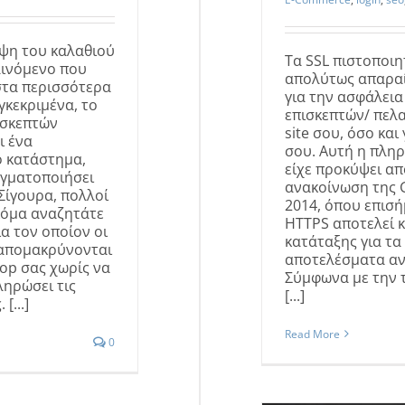
ιψη του καλαθιού
Τα SSL πιστοποιητ
αινόμενο που
απολύτως απαραί
στα περισσότερα
για την ασφάλεια
γκεκριμένα, το
επισκεπτών/ πελ
ισκεπτών
site σου, όσο και
ι ένα
σου. Αυτή η πλη
ό κατάστημα,
είχε προκύψει απ
γματοποιήσει
ανακοίνωση της 
Σίγουρα, πολλοί
2014, όπου επισή
κόμα αναζητάτε
HTTPS αποτελεί κ
ια τον οποίον οι
κατάταξης για τα
 απομακρύνονται
αποτελέσματα αν
op σας χωρίς να
Σύμφωνα με την 
ληρώσει τις
[...]
[...]
Read More
0