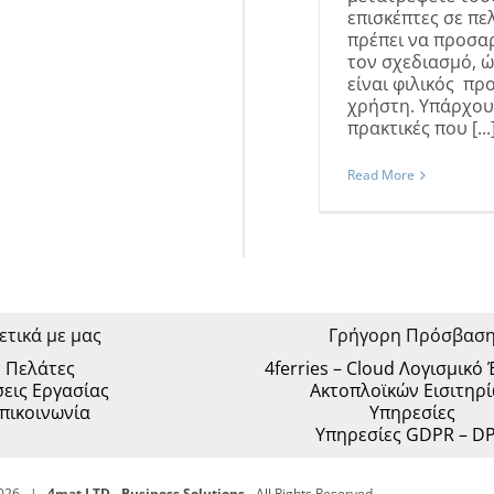
επισκέπτες σε πε
πρέπει να προσα
τον σχεδιασμό, ώ
είναι φιλικός πρ
χρήστη. Υπάρχου
πρακτικές που [...
Read More
ετικά με μας
Γρήγορη Πρόσβασ
Πελάτες
4ferries – Cloud Λογισμικό
εις Εργασίας
Ακτοπλοϊκών Εισιτηρ
πικοινωνία
Υπηρεσίες
Υπηρεσίες GDPR – D
026 |
4mat LTD - Business Solutions
- All Rights Reserved