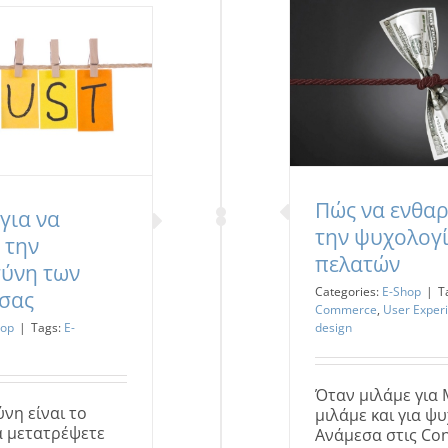
Πώς να ενθα
για να
την ψυχολογ
 την
πελατών
ύνη των
Categories:
E-Shop
|
T
σας
Commerce
,
User Exper
design
hop
|
Tags:
E-
Όταν μιλάμε για 
νη είναι το
μιλάμε και για ψ
να μετατρέψετε
Ανάμεσα στις Co