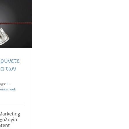
ρρύνετε
ία των
ags:
E-
ience
,
web
Marketing
υχολογία.
ntent