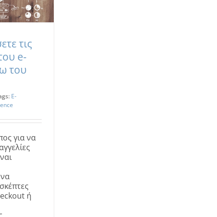
ετε τις
του e-
ω του
ags:
E-
ience
ος για να
αγγελίες
ίναι
 να
ισκέπτες
eckout ή
ς