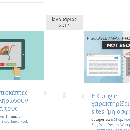
Ιανουάριος
2017
επισκέπτες
Η Google
κληρώνουν
χαρακτηρίζει
ά τους
sites “μη ασφ
hop
|
Tags:
E-
Categories:
E-Shop
,
Int
r Experience
,
web
Seo
,
Web Design
,
Word
E-Commerce
,
login
,
seo