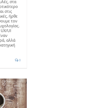
υλές, στα
δοτικότερο
αι στις
ικές, ήρθε
σουμε τον
υχολογίας.
 UX/UI
έναν
ρά, αλλά
ρατηγική
0