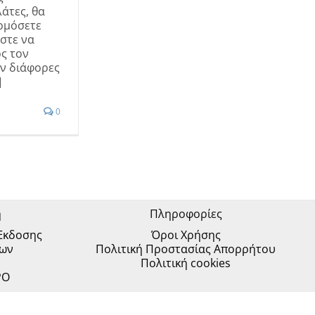
λάτες, θα
ρμόσετε
στε να
ος τον
ν διάφορες
]
0
η
Πληροφορίες
 Έκδοσης
Όροι Χρήσης
ίων
Πολιτική Προστασίας Απορρήτου
Πολιτική cookies
PO