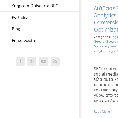
Υπηρεσία Outsource DPO
Διάβασε 
Analytics
Portfolio
Conversi
Optimiza
Blog
Categories:
Digi
Επικοινωνία
Google
,
Google 
Marketing
,
Seo
google
,
Google A
Facebook
Google+
YouTube
Rss
SEO, conten
social medi
Όλα αυτά κ
περισσότερα
τακτικές πε
γύρω από το
ένα υψηλό C
Read More