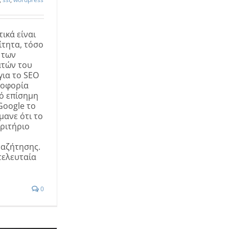
ικά είναι
τητα, τόσο
 των
ατών του
 για το SEO
ροφορία
ό επίσημη
Google το
μανε ότι το
ριτήριο
αζήτησης.
τελευταία
0