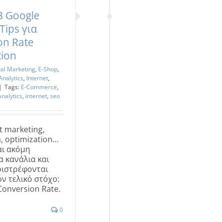
8 Google
 Tips για
on Rate
tion
tal Marketing
,
E-Shop
,
Analytics
,
Internet
,
|
Tags:
E-Commerce
,
nalytics
,
internet
,
seo
t marketing,
a, optimization…
αι ακόμη
 κανάλια και
ριστρέφονται
ν τελικό στόχο:
onversion Rate.
0