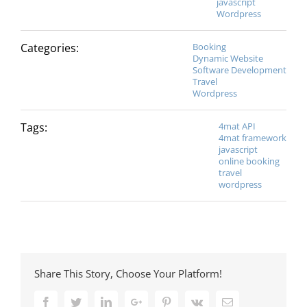
javascript
Wordpress
Categories:
Booking
Dynamic Website
Software Development
Travel
Wordpress
Tags:
4mat API
4mat framework
javascript
online booking
travel
wordpress
Share This Story, Choose Your Platform!
Facebook
Twitter
LinkedIn
Google+
Pinterest
Vk
Email