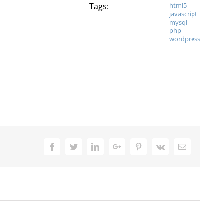
Tags:
html5
javascript
mysql
php
wordpress
Facebook
Twitter
LinkedIn
Google+
Pinterest
Vk
Email