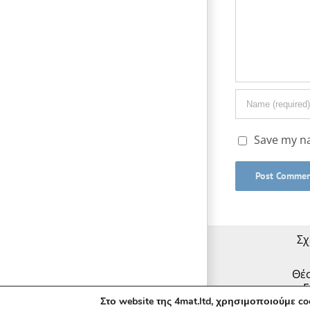
Save my na
Σχ
Θέσ
Ε
Στο
website
της
4mat.ltd
, χρησιμοποιούμε
co