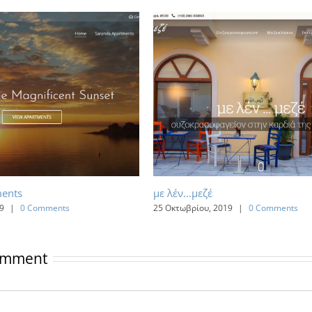
ments
με λέν…μεζέ
9
|
0 Comments
25 Οκτωβρίου, 2019
|
0 Comments
omment