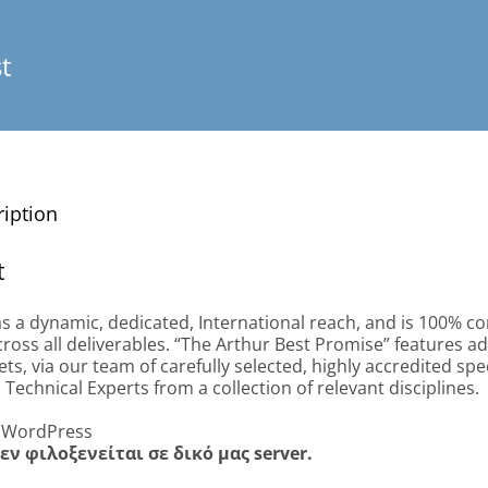
t
ription
t
s a dynamic, dedicated, International reach, and is 100% c
ross all deliverables. “The Arthur Best Promise” features a
ets, via our team of carefully selected, highly accredited spe
 Technical Experts from a collection of relevant disciplines.
 WordPress
εν φιλοξενείται σε δικό μας server.