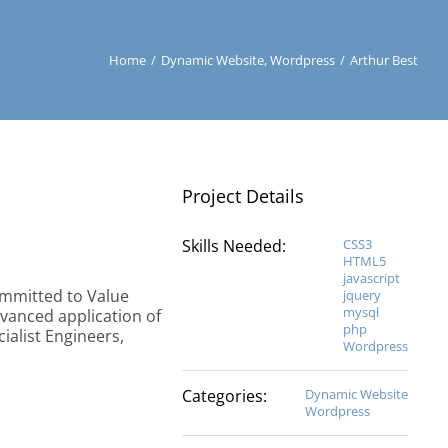
Home
/
Dynamic Website
,
Wordpress
/
Arthur Best
Project Details
Skills Needed:
CSS3
HTML5
javascript
ommitted to Value
jquery
mysql
dvanced application of
php
cialist Engineers,
Wordpress
Categories:
Dynamic Website
Wordpress